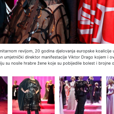
anitarnom revijom, 20 godina djelovanja europske koalicije 
žan umjetnički direktor manifestacije Viktor Drago kojem i
ju su nosile hrabre žene koje su pobijedile bolest i brojne