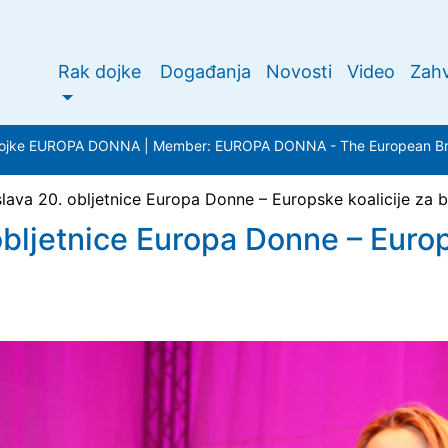
Rak dojke
Događanja
Novosti
Video
Zahv
a dojke EUROPA DONNA | Member: EUROPA DONNA - The European Bre
lava 20. obljetnice Europa Donne – Europske koalicije za b
bljetnice Europa Donne – Europ