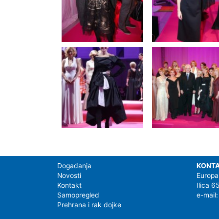
Događanja
KONT
Novosti
Europa
Kontakt
Ilica 
Samopregled
e-mail
Prehrana i rak dojke