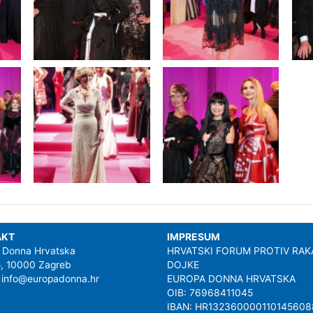
AKT
IMPRESUM
 Donna Hrvatska
HRVATSKI FORUM PROTIV RAK
65, 10000 Zagreb
DOJKE
: info@europadonna.hr
EUROPA DONNA HRVATSKA
OIB: 76968411045
IBAN: HR132360000110145608