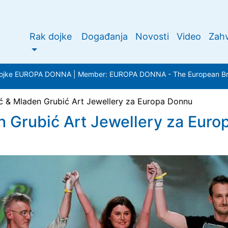
Rak dojke
Događanja
Novosti
Video
Zahv
a dojke EUROPA DONNA | Member: EUROPA DONNA - The European Bre
ć & Mladen Grubić Art Jewellery za Europa Donnu
n Grubić Art Jewellery za Eur