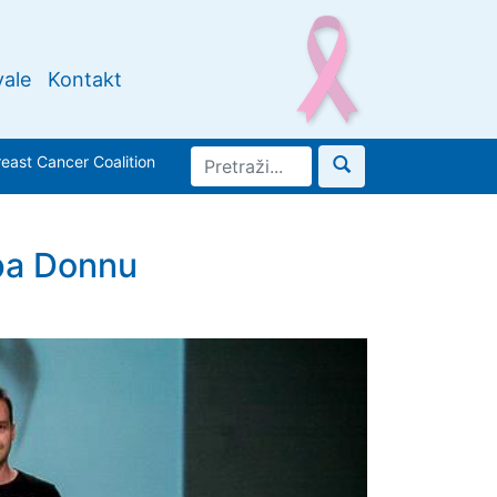
ale
Kontakt
ast Cancer Coalition
opa Donnu