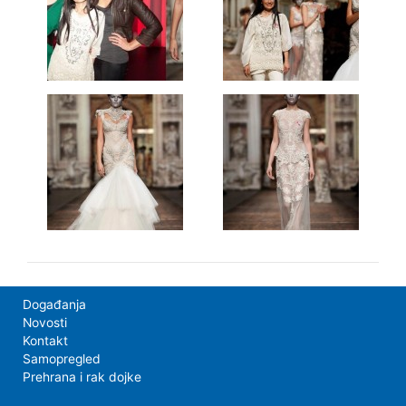
Događanja
Novosti
Kontakt
Samopregled
Prehrana i rak dojke